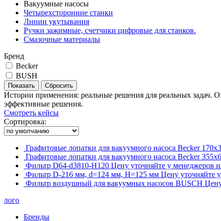
Вакуумные насосы
Четырехсторонние станки
Линии укутывания
Ручки зажимные, счетчики цифровые для станков.
Смазочные материалы
Бренд
Becker
BUSH
Истории применения: реальные решения для реальных задач. Оз
эффективные решения.
Смотреть кейсы
Сортировка:
Графитовые лопатки для вакуумного насоса Becker 170х
Графитовые лопатки для вакуумного насоса Becker 355х
Фильтр D64-d3810-H120
Цену уточняйте у менеджеров и
Фильтр D-216 мм, d=124 мм, Н=125 мм
Цену уточняйте 
Фильтр воздушный для вакуумных насосов BUSCH
Цену
лого
Бренды